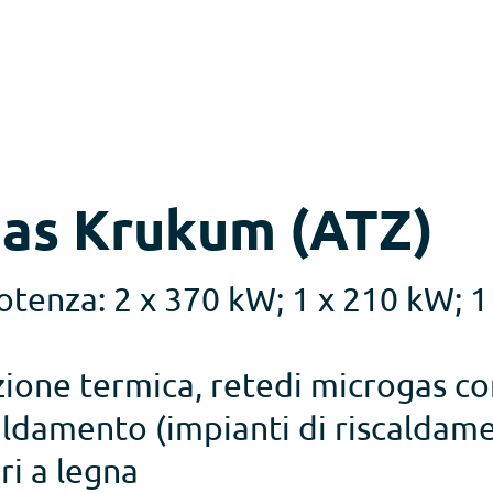
ogas Krukum (ATZ)
otenza: 2 x 370 kW; 1 x 210 kW; 1
zione termica, retedi microgas c
caldamento (impianti di riscaldame
ri a legna