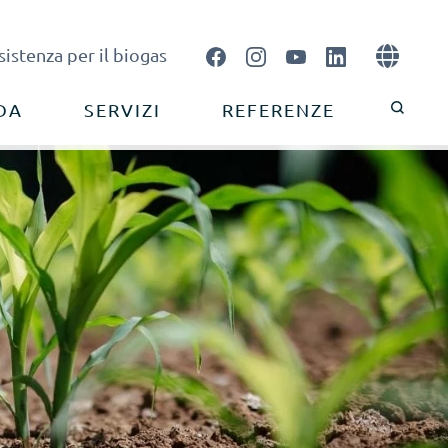

sistenza per il biogas
DA
SERVIZI
REFERENZE