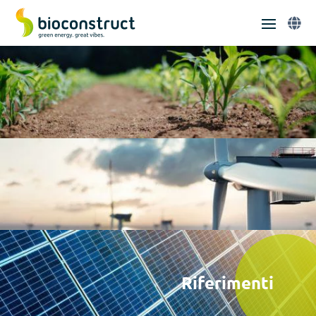

Riferimenti